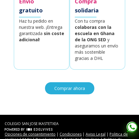
Envío
Compra
gratuito
solidaria
Haz tu pedido en
Con tu compra
nuestra web. ¡Entrega
colaboras con la
garantizada
sin coste
escuela en Ghana
adicional
!
de la ONG SED
y
aseguramos un envío
más sostenible
gracias a DHL
Comprar ahora
COLEGIO SAN JOSE IKASTETXEA
Opciones de consentimiento
|
Condiciones
|
Aviso Legal
|
Politica de